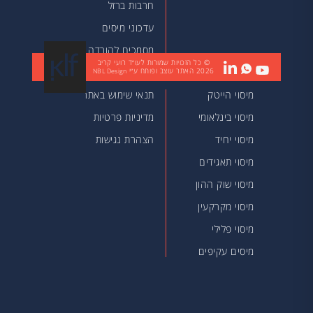
חרבות ברזל
עדכוני מיסים
מסמכים להורדה
© כל הזכויות שמורות לעו״ד רועי קריב
2026
האתר עוצב ופותח ע״י
מאמרים
NBL Design
מיסוי הייטק
תנאי שימוש באתר
מיסוי בינלאומי
מדיניות פרטיות
מיסוי יחיד
הצהרת נגישות
מיסוי תאגידים
מיסוי שוק ההון
מיסוי מקרקעין
מיסוי פלילי
מיסים עקיפים