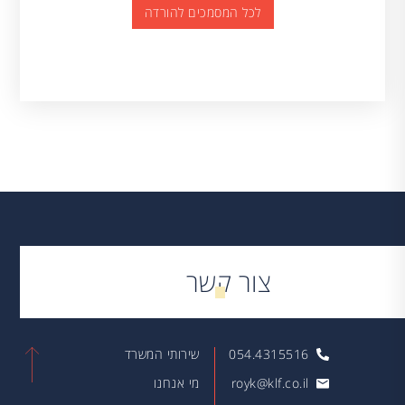
לכל המסמכים להורדה
צור קשר
054.4315516
שירותי המשרד
royk@klf.co.il
מי אנחנו