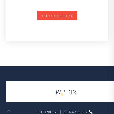
לכל המסמכים להורדה
צור קשר
054.4315516
שירותי המשרד