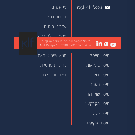
royk@klf.co.il
מי אנחנו
חרבות ברזל
עדכוני מיסים
מסמכים להורדה
© כל הזכויות שמורות לעו״ד רועי קריב
2026
האתר עוצב ופותח ע״י
מאמרים
NBL Design
מיסוי הייטק
תנאי שימוש באתר
מיסוי בינלאומי
מדיניות פרטיות
מיסוי יחיד
הצהרת נגישות
מיסוי תאגידים
מיסוי שוק ההון
מיסוי מקרקעין
מיסוי פלילי
מיסים עקיפים