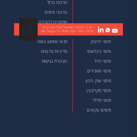
חרבות ברזל
עדכוני מיסים
מסמכים להורדה
© כל הזכויות שמורות לעו״ד רועי קריב
2026
האתר עוצב ופותח ע״י
מאמרים
NBL Design
מיסוי הייטק
תנאי שימוש באתר
מיסוי בינלאומי
מדיניות פרטיות
מיסוי יחיד
הצהרת נגישות
מיסוי תאגידים
מיסוי שוק ההון
מיסוי מקרקעין
מיסוי פלילי
מיסים עקיפים