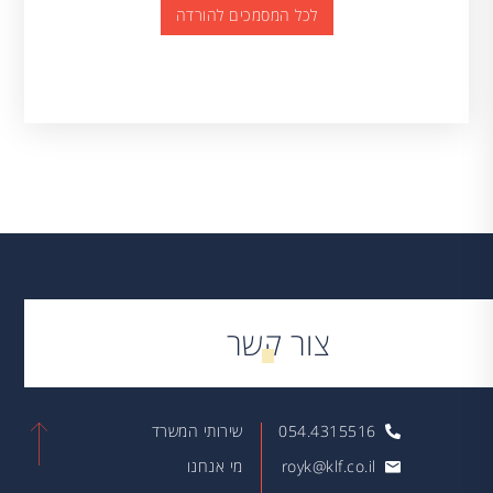
לכל המסמכים להורדה
צור קשר
054.4315516
שירותי המשרד
royk@klf.co.il
מי אנחנו