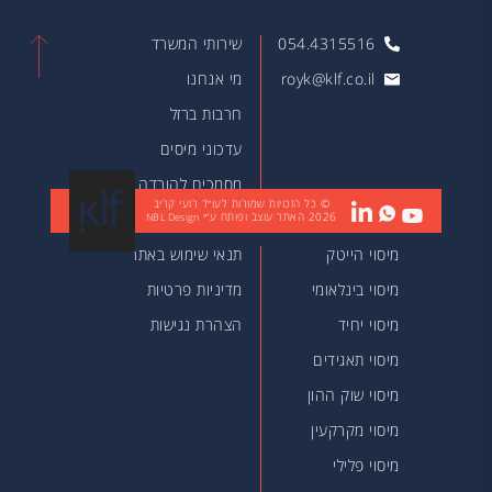
054.4315516
שירותי המשרד
royk@klf.co.il
מי אנחנו
חרבות ברזל
עדכוני מיסים
מסמכים להורדה
© כל הזכויות שמורות לעו״ד רועי קריב
2026
האתר עוצב ופותח ע״י
מאמרים
NBL Design
מיסוי הייטק
תנאי שימוש באתר
מיסוי בינלאומי
מדיניות פרטיות
מיסוי יחיד
הצהרת נגישות
מיסוי תאגידים
מיסוי שוק ההון
מיסוי מקרקעין
מיסוי פלילי