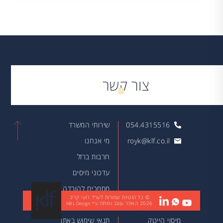
צור קשר
054.4315516
שירותי המשרד
royk@klf.co.il
מי אנחנו
חרבות ברזל
עדכוני מיסים
מסמכים להורדה
© כל הזכויות שמורות לעו״ד רועי קריב
2026
האתר עוצב ופותח ע״י
מאמרים
NBL Design
מיסוי הייטק
תנאי שימוש באתר