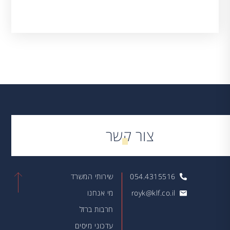
צור קשר
054.4315516
שירותי המשרד
royk@klf.co.il
מי אנחנו
חרבות ברזל
עדכוני מיסים