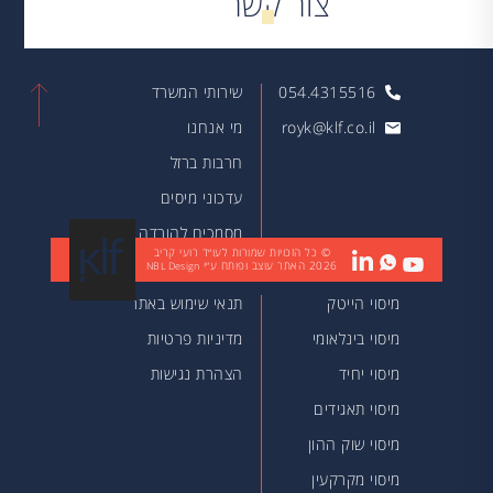
צור קשר
054.4315516
שירותי המשרד
royk@klf.co.il
מי אנחנו
חרבות ברזל
עדכוני מיסים
מסמכים להורדה
© כל הזכויות שמורות לעו״ד רועי קריב
2026
האתר עוצב ופותח ע״י
מאמרים
NBL Design
מיסוי הייטק
תנאי שימוש באתר
מיסוי בינלאומי
מדיניות פרטיות
מיסוי יחיד
הצהרת נגישות
מיסוי תאגידים
מיסוי שוק ההון
מיסוי מקרקעין