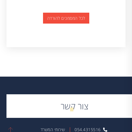
לכל המסמכים להורדה
צור קשר
054.4315516
שירותי המשרד