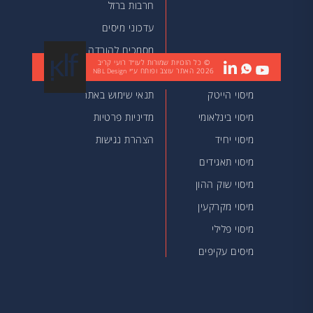
חרבות ברזל
עדכוני מיסים
מסמכים להורדה
© כל הזכויות שמורות לעו״ד רועי קריב
2026
האתר עוצב ופותח ע״י
מאמרים
NBL Design
מיסוי הייטק
תנאי שימוש באתר
מיסוי בינלאומי
מדיניות פרטיות
מיסוי יחיד
הצהרת נגישות
מיסוי תאגידים
מיסוי שוק ההון
מיסוי מקרקעין
מיסוי פלילי
מיסים עקיפים