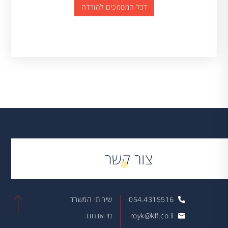
לכל המסמכים להורדה
צור קשר
054.4315516
שירותי המשרד
royk@klf.co.il
מי אנחנו