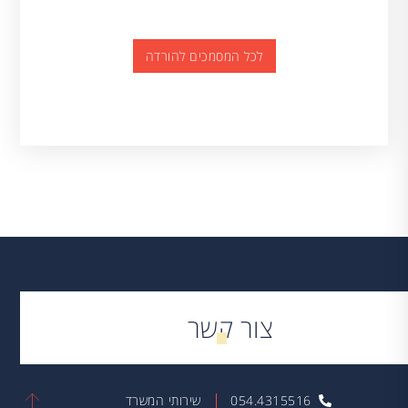
לכל המסמכים להורדה
צור קשר
054.4315516
שירותי המשרד