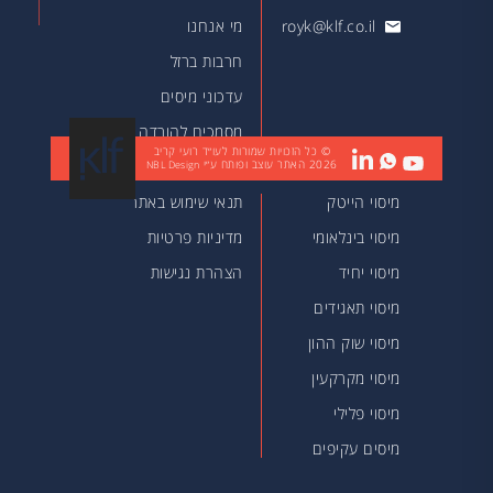
royk@klf.co.il
מי אנחנו
חרבות ברזל
עדכוני מיסים
מסמכים להורדה
© כל הזכויות שמורות לעו״ד רועי קריב
2026
האתר עוצב ופותח ע״י
מאמרים
NBL Design
מיסוי הייטק
תנאי שימוש באתר
מיסוי בינלאומי
מדיניות פרטיות
מיסוי יחיד
הצהרת נגישות
מיסוי תאגידים
מיסוי שוק ההון
מיסוי מקרקעין
מיסוי פלילי
מיסים עקיפים