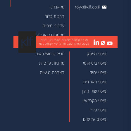
royk@klf.co.il
מי אנחנו
חרבות ברזל
עדכוני מיסים
מסמכים להורדה
© כל הזכויות שמורות לעו״ד רועי קריב
2026
האתר עוצב ופותח ע״י
מאמרים
NBL Design
מיסוי הייטק
תנאי שימוש באתר
מיסוי בינלאומי
מדיניות פרטיות
מיסוי יחיד
הצהרת נגישות
מיסוי תאגידים
מיסוי שוק ההון
מיסוי מקרקעין
מיסוי פלילי
מיסים עקיפים