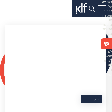
בלחיצה
על
כפתור
הסגירה
או
בהמשך
השימוש
באתר
–
את/ה
מסכים/ה
לכך.
אפשר
לקרוא
עוד
ב
מדיניות
הפרטיות
.
מיסוי יחיד