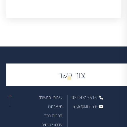
צור קשר
054.4315516
שירותי המשרד
royk@klf.co.il
מי אנחנו
חרבות ברזל
עדכוני מיסים