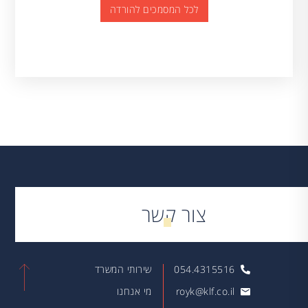
לכל המסמכים להורדה
צור קשר
054.4315516
שירותי המשרד
royk@klf.co.il
מי אנחנו