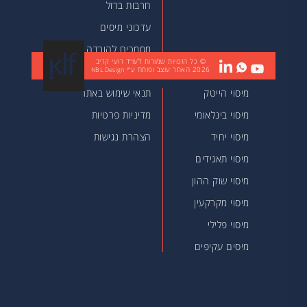
חרבות ברזל
עדכוני מיסים
מסמכים להורדה
© כל הזכויות שמורות לעו״ד רועי קריב
2026
האתר עוצב ופותח ע״י
מאמרים
NBL Design
מיסוי הייטק
תנאי שימוש באתר
מיסוי בינלאומי
מדיניות פרטיות
מיסוי יחיד
הצהרת נגישות
מיסוי תאגידים
מיסוי שוק ההון
מיסוי מקרקעין
מיסוי פלילי
מיסים עקיפים