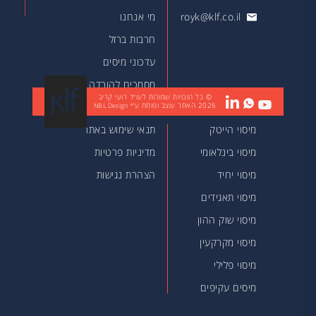
royk@klf.co.il
מי אנחנו
חרבות ברזל
עדכוני מיסים
מסמכים להורדה
© כל הזכויות שמורות לעו״ד רועי קריב
2026
האתר עוצב ופותח ע״י
מאמרים
NBL Design
מיסוי הייטק
תנאי שימוש באתר
מיסוי בינלאומי
מדיניות פרטיות
מיסוי יחיד
הצהרת נגישות
מיסוי תאגידים
מיסוי שוק ההון
מיסוי מקרקעין
מיסוי פלילי
מיסים עקיפים