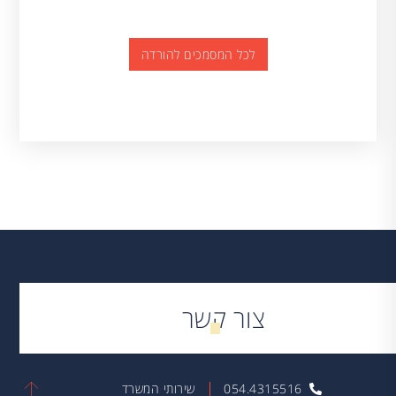
לכל המסמכים להורדה
צור קשר
054.4315516
שירותי המשרד