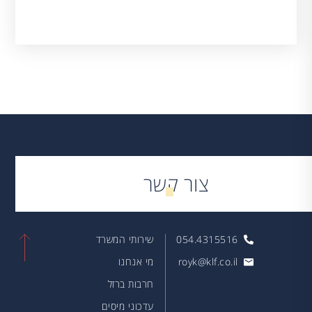
צור קשר
054.4315516
שירותי המשרד
royk@klf.co.il
מי אנחנו
חרבות ברזל
עדכוני מיסים