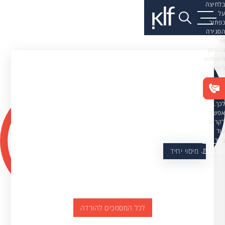
בלחיצה
על
כפתור
הסגירה
או
בהמשך
השימוש
באתר
–
את/ה
מסכים/ה
לכך.
אפשר
לקרוא
עוד
ב
מדיניות
הפרטיות
.
מיסוי יחיד
לכל המסמכים להורדה