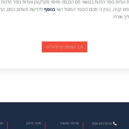
 ועדות כופר הדנות בנושאי מס הכנסה ומיסוי מקרקעין וועדות כופר הדנות 
ס קניה. נציין כי סכום הכופר המוטל הוא
בנוסף
לדרישת תשלום המס, המ
ך אזרחי.
לכל המסמכים להורדה
שירותי המשרד
מיסוי הייטק
תנא
054.4315516