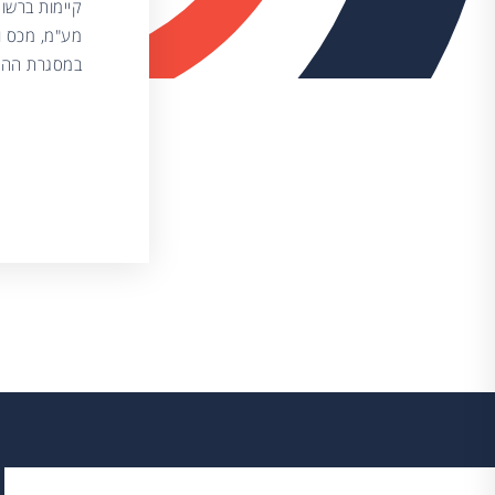
קיימות ברשות
מע"מ, מכס ומ
במסגרת ההלי