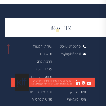
צור קשר
054.4315516
שירותי המשרד
royk@klf.co.il
מי אנחנו
חרבות ברזל
עדכוני מיסים
מסמכים להורדה
© כל הזכויות שמורות לעו״ד רועי קריב
2026
האתר עוצב ופותח ע״י
מאמרים
NBL Design
מיסוי הייטק
תנאי שימוש באתר
מיסוי בינלאומי
מדיניות פרטיות