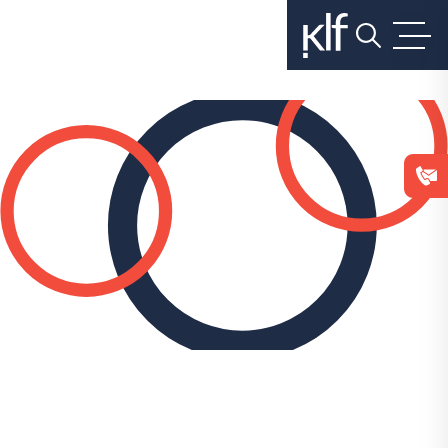
בלחיצה
על
כפתור
הסגירה
או
בהמשך
השימוש
באתר
–
את/ה
מסכים/ה
לכך.
אפשר
לקרוא
עוד
ב
מדיניות
הפרטיות
.