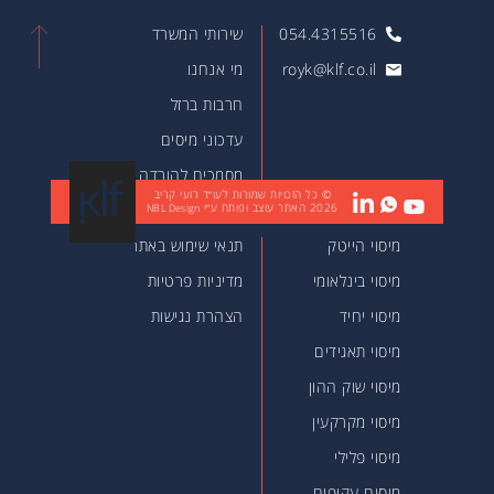
054.4315516
שירותי המשרד
royk@klf.co.il
מי אנחנו
חרבות ברזל
עדכוני מיסים
מסמכים להורדה
© כל הזכויות שמורות לעו״ד רועי קריב
2026
האתר עוצב ופותח ע״י
מאמרים
NBL Design
מיסוי הייטק
תנאי שימוש באתר
מיסוי בינלאומי
מדיניות פרטיות
מיסוי יחיד
הצהרת נגישות
מיסוי תאגידים
מיסוי שוק ההון
מיסוי מקרקעין
מיסוי פלילי
מיסים עקיפים