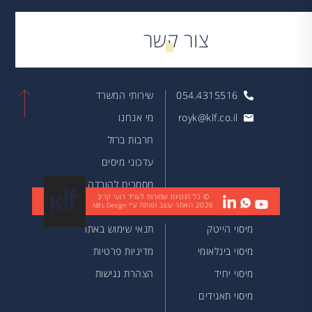
צור קשר
054.4315516
שירותי המשרד
royk@klf.co.il
מי אנחנו
חרבות ברזל
עדכוני מיסים
מסמכים להורדה
© כל הזכויות שמורות לעו״ד רועי קריב
2026
האתר עוצב ופותח ע״י
מאמרים
NBL Design
מיסוי הייטק
תנאי שימוש באתר
מיסוי בינלאומי
מדיניות פרטיות
מיסוי יחיד
הצהרת נגישות
מיסוי תאגידים