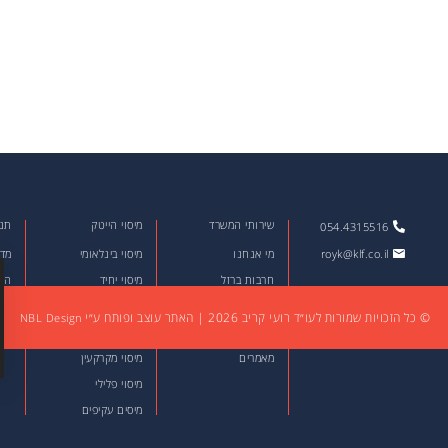
שירותי המשרד
מיסוי הייטק
תנא
054.4315516
royk@klf.co.il
מי אנחנו
מיסוי בינלאומי
מדי
חרבות ברזל
מיסוי יחיד
הצה
עדכוני מיסים
מיסוי תאגידים
© כל הזכויות שמורות לעו״ד רועי קריב 2026
|
האתר עוצב ופותח ע״י
NBL Design
מסמכים להורדה
מיסוי שוק ההון
מאמרים
מיסוי מקרקעין
מיסוי פלילי
מיסים עקיפים