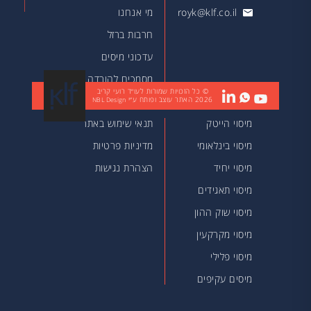
royk@klf.co.il
מי אנחנו
חרבות ברזל
עדכוני מיסים
מסמכים להורדה
© כל הזכויות שמורות לעו״ד רועי קריב
2026
האתר עוצב ופותח ע״י
מאמרים
NBL Design
מיסוי הייטק
תנאי שימוש באתר
מיסוי בינלאומי
מדיניות פרטיות
מיסוי יחיד
הצהרת נגישות
מיסוי תאגידים
מיסוי שוק ההון
מיסוי מקרקעין
מיסוי פלילי
מיסים עקיפים