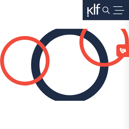
בלחיצה
על
כפתור
הסגירה
או
בהמשך
השימוש
באתר
–
את/ה
מסכים/ה
לכך.
אפשר
לקרוא
עוד
ב
מדיניות
הפרטיות
.
העובדות: