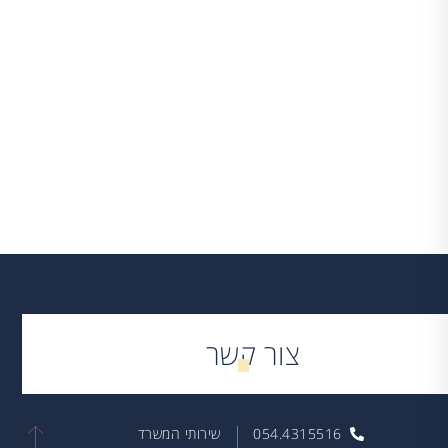
לכל עדכוני המיסים
שיתוף:
צור קשר
054.4315516
שירותי המשרד