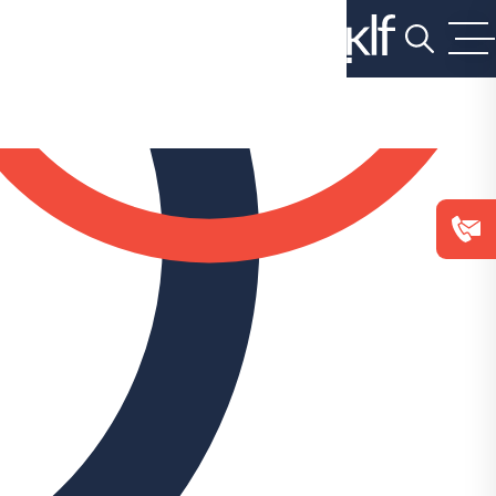
על
כפתור
הסגירה
או
בהמשך
השימוש
באתר
–
את/ה
מסכים/ה
לכך.
אפשר
לקרוא
עוד
ב
מדיניות
הפרטיות
.
העובדות: