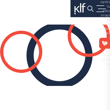
בלחיצה
על
כפתור
הסגירה
או
בהמשך
השימוש
באתר
–
את/ה
מסכים/ה
לכך.
אפשר
לקרוא
עוד
ב
מדיניות
הפרטיות
.