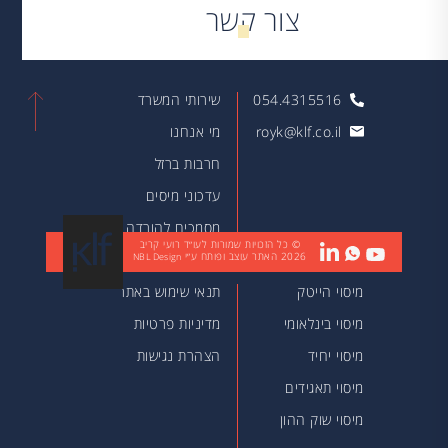
צור קשר
054.4315516
שירותי המשרד
royk@klf.co.il
מי אנחנו
חרבות ברזל
עדכוני מיסים
מסמכים להורדה
© כל הזכויות שמורות לעו״ד רועי קריב
2026
האתר עוצב ופותח ע״י
מאמרים
NBL Design
מיסוי הייטק
תנאי שימוש באתר
מיסוי בינלאומי
מדיניות פרטיות
מיסוי יחיד
הצהרת נגישות
מיסוי תאגידים
מיסוי שוק ההון