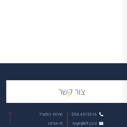
שיתוף:
צור קשר
054.4315516
שירותי המשרד
royk@klf.co.il
מי אנחנו