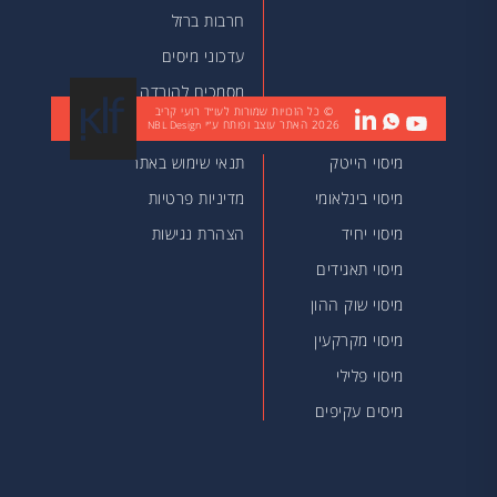
חרבות ברזל
עדכוני מיסים
מסמכים להורדה
© כל הזכויות שמורות לעו״ד רועי קריב
2026
האתר עוצב ופותח ע״י
מאמרים
NBL Design
מיסוי הייטק
תנאי שימוש באתר
מיסוי בינלאומי
מדיניות פרטיות
מיסוי יחיד
הצהרת נגישות
מיסוי תאגידים
מיסוי שוק ההון
מיסוי מקרקעין
מיסוי פלילי
מיסים עקיפים