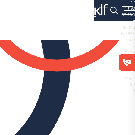
על
כפתור
הסגירה
או
בהמשך
השימוש
באתר
–
את/ה
מסכים/ה
לכך.
אפשר
לקרוא
עוד
ב
מדיניות
הפרטיות
.