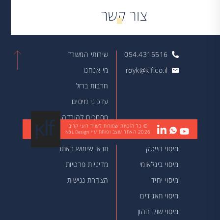
צור קשר
054.4315516
שירותי המשרד
royk@klf.co.il
מי אנחנו
חרבות ברזל
עדכוני מיסים
מסמכים להורדה
© כל הזכויות שמורות לעו״ד רועי קריב
2026
האתר עוצב ופותח ע״י
מאמרים
NBL Design
מיסוי הייטק
תנאי שימוש באתר
מיסוי בינלאומי
מדיניות פרטיות
מיסוי יחיד
הצהרת נגישות
מיסוי תאגידים
מיסוי שוק ההון