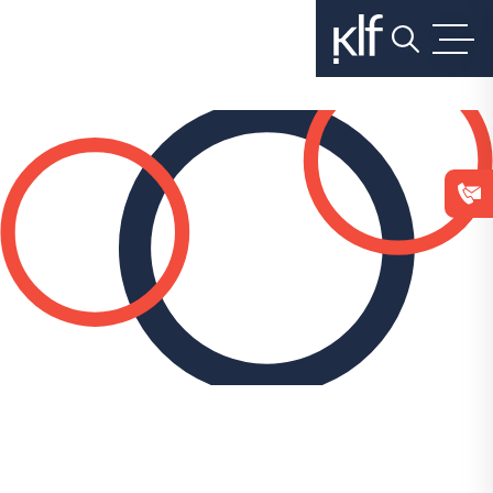
בלחיצה
על
כפתור
הסגירה
או
בהמשך
השימוש
באתר
–
את/ה
מסכים/ה
לכך.
אפשר
לקרוא
עוד
ב
מדיניות
הפרטיות
.