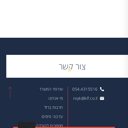
צור קשר
054.4315516
שירותי המשרד
royk@klf.co.il
מי אנחנו
חרבות ברזל
עדכוני מיסים
מסמכים להורדה