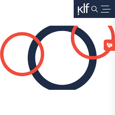
בלחיצה
על
כפתור
הסגירה
או
בהמשך
השימוש
באתר
–
את/ה
מסכים/ה
לכך.
אפשר
לקרוא
עוד
ב
מדיניות
הפרטיות
.
השאלה המשפטית: