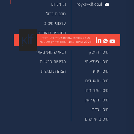
royk@klf.co.il
מי אנחנו
חרבות ברזל
עדכוני מיסים
מסמכים להורדה
© כל הזכויות שמורות לעו״ד רועי קריב
2026
האתר עוצב ופותח ע״י
מאמרים
NBL Design
מיסוי הייטק
תנאי שימוש באתר
מיסוי בינלאומי
מדיניות פרטיות
מיסוי יחיד
הצהרת נגישות
מיסוי תאגידים
מיסוי שוק ההון
מיסוי מקרקעין
מיסוי פלילי
מיסים עקיפים