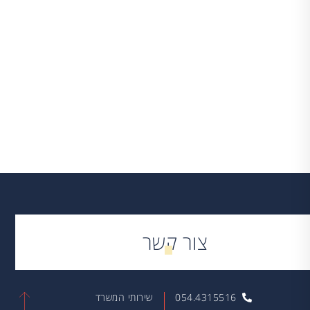
שיתוף:
צור קשר
054.4315516
שירותי המשרד