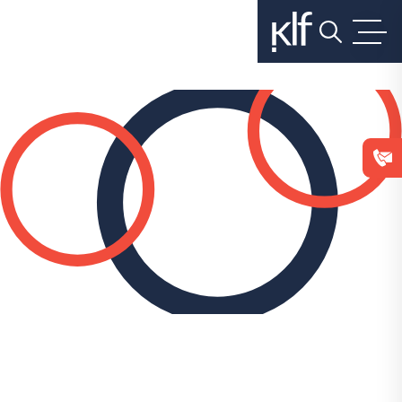
בלחיצה
על
כפתור
הסגירה
או
בהמשך
השימוש
באתר
–
את/ה
מסכים/ה
לכך.
אפשר
לקרוא
עוד
ב
מדיניות
הפרטיות
.