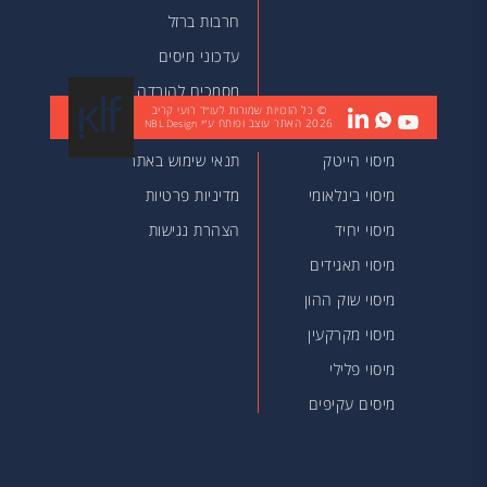
חרבות ברזל
עדכוני מיסים
מסמכים להורדה
© כל הזכויות שמורות לעו״ד רועי קריב
2026
האתר עוצב ופותח ע״י
מאמרים
NBL Design
מיסוי הייטק
תנאי שימוש באתר
מיסוי בינלאומי
מדיניות פרטיות
מיסוי יחיד
הצהרת נגישות
מיסוי תאגידים
מיסוי שוק ההון
מיסוי מקרקעין
מיסוי פלילי
מיסים עקיפים