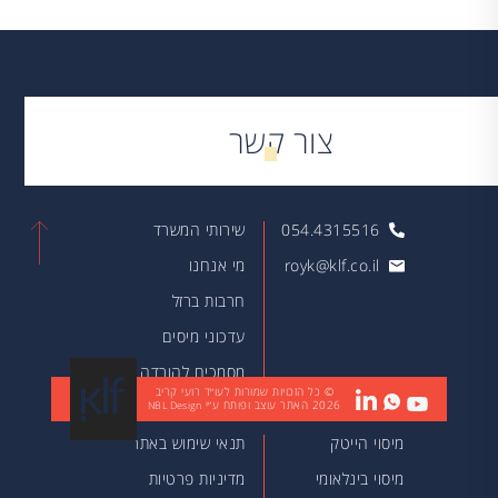
צור קשר
054.4315516
שירותי המשרד
royk@klf.co.il
מי אנחנו
חרבות ברזל
עדכוני מיסים
מסמכים להורדה
© כל הזכויות שמורות לעו״ד רועי קריב
2026
האתר עוצב ופותח ע״י
מאמרים
NBL Design
מיסוי הייטק
תנאי שימוש באתר
מיסוי בינלאומי
מדיניות פרטיות