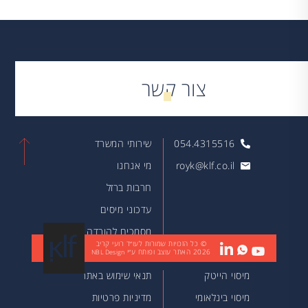
צור קשר
054.4315516
שירותי המשרד
royk@klf.co.il
מי אנחנו
חרבות ברזל
עדכוני מיסים
מסמכים להורדה
© כל הזכויות שמורות לעו״ד רועי קריב
2026
האתר עוצב ופותח ע״י
מאמרים
NBL Design
מיסוי הייטק
תנאי שימוש באתר
מיסוי בינלאומי
מדיניות פרטיות