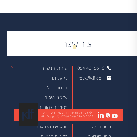
צור קשר
054.4315516
שירותי המשרד
royk@klf.co.il
מי אנחנו
חרבות ברזל
עדכוני מיסים
מסמכים להורדה
© כל הזכויות שמורות לעו״ד רועי קריב
2026
האתר עוצב ופותח ע״י
מאמרים
NBL Design
מיסוי הייטק
תנאי שימוש באתר
מיסוי בינלאומי
מדיניות פרטיות