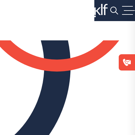
על
כפתור
הסגירה
או
בהמשך
השימוש
באתר
–
את/ה
מסכים/ה
לכך.
אפשר
לקרוא
עוד
ב
מדיניות
הפרטיות
.