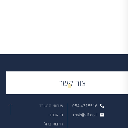
צור קשר
054.4315516
שירותי המשרד
royk@klf.co.il
מי אנחנו
חרבות ברזל