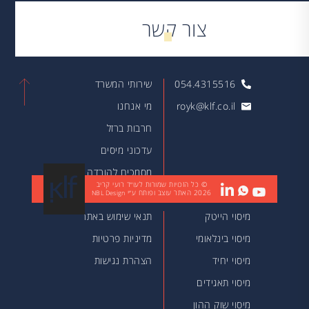
צור קשר
054.4315516
שירותי המשרד
royk@klf.co.il
מי אנחנו
חרבות ברזל
עדכוני מיסים
מסמכים להורדה
© כל הזכויות שמורות לעו״ד רועי קריב
2026
האתר עוצב ופותח ע״י
מאמרים
NBL Design
מיסוי הייטק
תנאי שימוש באתר
מיסוי בינלאומי
מדיניות פרטיות
מיסוי יחיד
הצהרת נגישות
מיסוי תאגידים
מיסוי שוק ההון