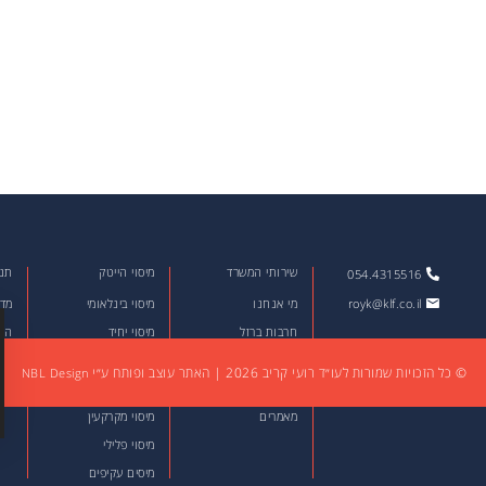
שיתוף:
שירותי המשרד
מיסוי הייטק
תנא
054.4315516
royk@klf.co.il
מי אנחנו
מיסוי בינלאומי
מדי
חרבות ברזל
מיסוי יחיד
הצה
עדכוני מיסים
מיסוי תאגידים
© כל הזכויות שמורות לעו״ד רועי קריב 2026
|
האתר עוצב ופותח ע״י
NBL Design
מסמכים להורדה
מיסוי שוק ההון
מאמרים
מיסוי מקרקעין
מיסוי פלילי
מיסים עקיפים