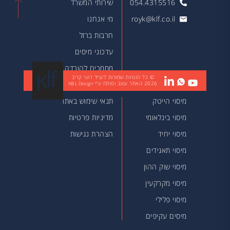
054.4315516
שירותי המשרד
royk@klf.co.il
מי אנחנו
חרבות ברזל
עדכוני מיסים
מסמכים להורדה
© כל הזכויות שמורות לעו״ד רועי קריב
2026
האתר עוצב ופותח ע״י
מאמרים
NBL Design
מיסוי הייטק
תנאי שימוש באתר
מיסוי בינלאומי
מדיניות פרטיות
מיסוי יחיד
הצהרת נגישות
מיסוי תאגידים
מיסוי שוק ההון
מיסוי מקרקעין
מיסוי פלילי
מיסים עקיפים