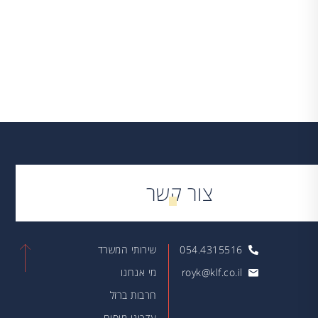
צור קשר
054.4315516
שירותי המשרד
royk@klf.co.il
מי אנחנו
חרבות ברזל
עדכוני מיסים