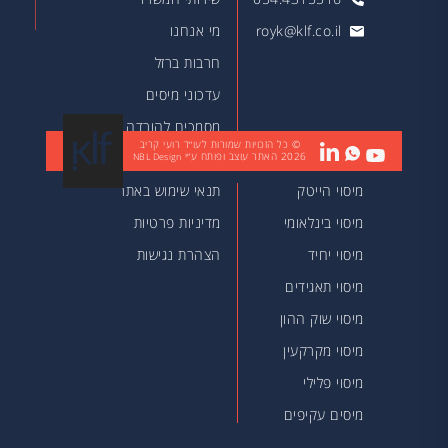
royk@klf.co.il
מי אנחנו
חרבות ברזל
עדכוני מיסים
מסמכים להורדה
© כל הזכויות שמורות לעו״ד רועי קריב
2026
האתר עוצב ופותח ע״י
מאמרים
NBL Design
מיסוי הייטק
תנאי שימוש באתר
מיסוי בינלאומי
מדיניות פרטיות
מיסוי יחיד
הצהרת נגישות
מיסוי תאגידים
מיסוי שוק ההון
מיסוי מקרקעין
מיסוי פלילי
מיסים עקיפים