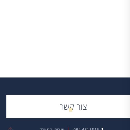
לכל עדכוני המיסים
שיתוף:
צור קשר
054.4315516
שירותי המשרד