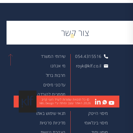
צור קשר
054.4315516
שירותי המשרד
royk@klf.co.il
מי אנחנו
חרבות ברזל
עדכוני מיסים
מסמכים להורדה
© כל הזכויות שמורות לעו״ד רועי קריב
2026
האתר עוצב ופותח ע״י
מאמרים
NBL Design
מיסוי הייטק
תנאי שימוש באתר
מיסוי בינלאומי
מדיניות פרטיות
מיסוי יחיד
הצהרת נגישות