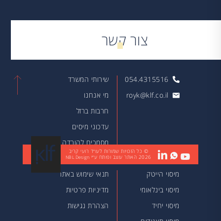
צור קשר
054.4315516
שירותי המשרד
royk@klf.co.il
מי אנחנו
חרבות ברזל
עדכוני מיסים
מסמכים להורדה
© כל הזכויות שמורות לעו״ד רועי קריב
2026
האתר עוצב ופותח ע״י
מאמרים
NBL Design
מיסוי הייטק
תנאי שימוש באתר
מיסוי בינלאומי
מדיניות פרטיות
מיסוי יחיד
הצהרת נגישות