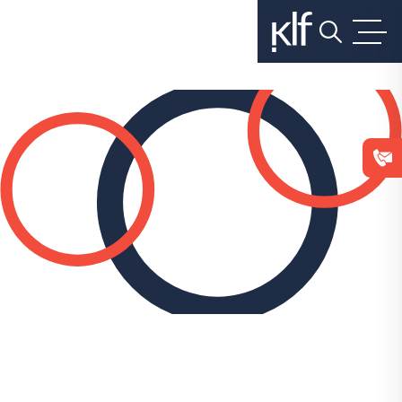
בלחיצה
על
כפתור
הסגירה
או
בהמשך
השימוש
באתר
–
את/ה
מסכים/ה
לכך.
אפשר
לקרוא
עוד
ב
מדיניות
הפרטיות
.