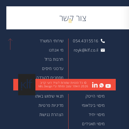
צור קשר
054.4315516
שירותי המשרד
royk@klf.co.il
מי אנחנו
חרבות ברזל
עדכוני מיסים
מסמכים להורדה
© כל הזכויות שמורות לעו״ד רועי קריב
2026
האתר עוצב ופותח ע״י
מאמרים
NBL Design
מיסוי הייטק
תנאי שימוש באתר
מיסוי בינלאומי
מדיניות פרטיות
מיסוי יחיד
הצהרת נגישות
מיסוי תאגידים