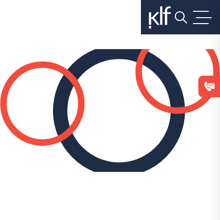
בלחיצה
על
כפתור
הסגירה
או
בהמשך
השימוש
באתר
–
את/ה
מסכים/ה
לכך.
אפשר
לקרוא
עוד
ב
מדיניות
הפרטיות
.