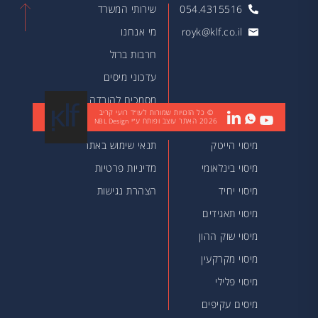
054.4315516
שירותי המשרד
royk@klf.co.il
מי אנחנו
חרבות ברזל
עדכוני מיסים
מסמכים להורדה
© כל הזכויות שמורות לעו״ד רועי קריב
2026
האתר עוצב ופותח ע״י
מאמרים
NBL Design
מיסוי הייטק
תנאי שימוש באתר
מיסוי בינלאומי
מדיניות פרטיות
מיסוי יחיד
הצהרת נגישות
מיסוי תאגידים
מיסוי שוק ההון
מיסוי מקרקעין
מיסוי פלילי
מיסים עקיפים