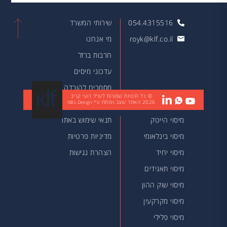
054.4315516
שירותי המשרד
royk@klf.co.il
מי אנחנו
חרבות ברזל
עדכוני מיסים
מסמכים להורדה
© כל הזכויות שמורות לעו״ד רועי קריב
2026
האתר עוצב ופותח ע״י
מאמרים
NBL Design
מיסוי הייטק
תנאי שימוש באתר
מיסוי בינלאומי
מדיניות פרטיות
מיסוי יחיד
הצהרת נגישות
מיסוי תאגידים
מיסוי שוק ההון
מיסוי מקרקעין
מיסוי פלילי