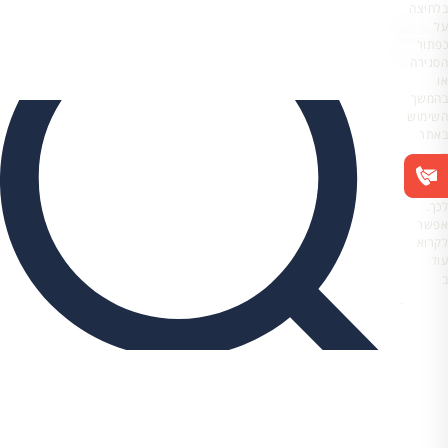
בלחיצה
על
כפתור
הסגירה
או
בהמשך
השימוש
באתר
–
את/ה
מסכים/ה
לכך.
אפשר
לקרוא
עוד
ב
מדיניות
הפרטיות
.
מיסוי תאגידים