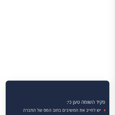
סמכות לפי סעיף 119א לפקודת מס הכנסה
-
"הרמת מסך" וגביית חוב מס של חברה ממי שקיבל
ממנה כספים ללא תמורה או בתמורה חלקית.
סמכות לפי סעיף 194 לפקודה
- הטלת "סעדים
זמניים" במקרים בהם יש חשש שהמס לא ייגבה.
טענות פקיד השומה (המבקש)
פקיד השומה טען כי:
יש לחייב את המשיבים בחוב המס של החברה