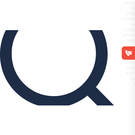
בלחיצה
על
כפתור
הסגירה
או
בהמשך
השימוש
באתר
–
את/ה
מסכים/ה
לכך.
אפשר
לקרוא
עוד
ב
מדיניות
הפרטיות
.
מיסוי תאגידים